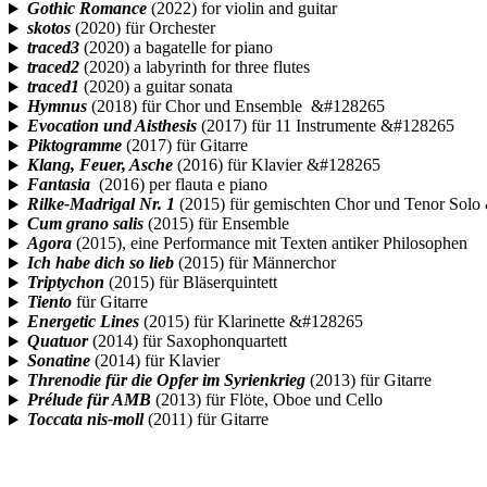
Gothic Romance
(2022) for violin and guitar
skotos
(2020) für Orchester
traced3
(2020) a bagatelle for piano
traced2
(2020) a labyrinth for three flutes
traced1
(2020) a guitar sonata
Hymnus
(2018) für Chor und Ensemble &#128265
Evocation und Aisthesis
(2017) für 11 Instrumente &#128265
Piktogramme
(2017) für Gitarre
Klang, Feuer, Asche
(2016) für Klavier &#128265
Fantasia
(2016) per flauta e piano
Rilke-Madrigal Nr. 1
(2015) für gemischten Chor und Tenor Sol
Cum grano salis
(2015) für Ensemble
Agora
(2015), eine Performance mit Texten antiker Philosophen
Ich habe dich so lieb
(2015) für Männerchor
Triptychon
(2015) für Bläserquintett
Tiento
für Gitarre
Energetic Lines
(2015) für Klarinette &#128265
Quatuor
(2014) für Saxophonquartett
Sonatine
(2014) für Klavier
Threnodie für die Opfer im Syrienkrieg
(2013) für Gitarre
Prélude für AMB
(2013) für Flöte, Oboe und Cello
Toccata nis-moll
(2011) für Gitarre